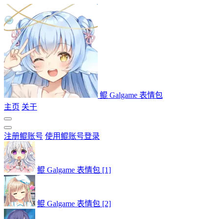
鲲 Galgame 表情包
主页
关于
注册鲲账号
使用鲲账号登录
鲲 Galgame 表情包 [1]
鲲 Galgame 表情包 [2]