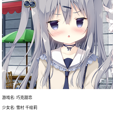
游戏名: 巧克甜恋
少女名: 雪村 千绘莉