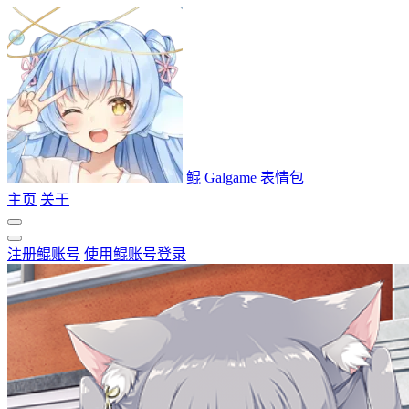
鲲 Galgame 表情包
主页
关于
注册鲲账号
使用鲲账号登录