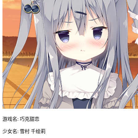
游戏名: 巧克甜恋
少女名: 雪村 千绘莉