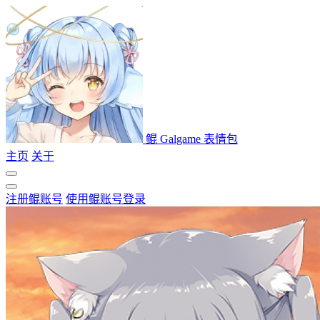
鲲 Galgame 表情包
主页
关于
注册鲲账号
使用鲲账号登录