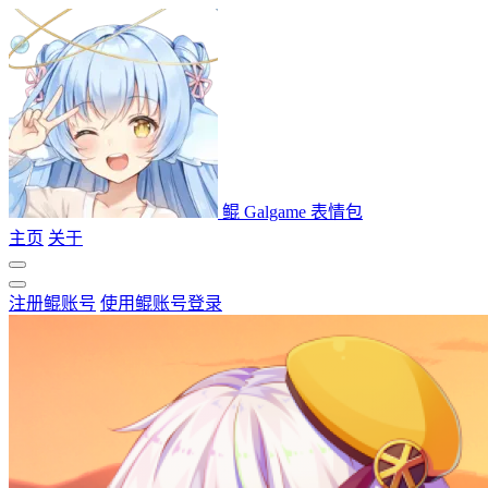
鲲 Galgame 表情包
主页
关于
注册鲲账号
使用鲲账号登录