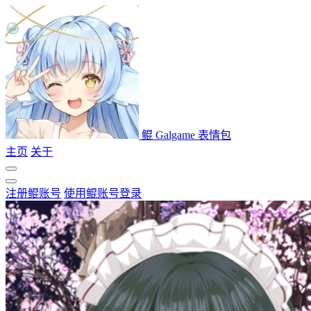
鲲 Galgame 表情包
主页
关于
注册鲲账号
使用鲲账号登录