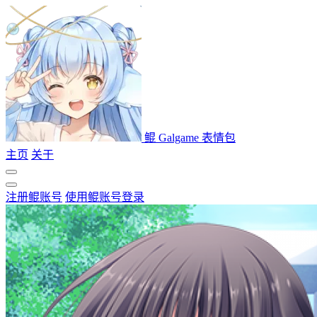
鲲 Galgame 表情包
主页
关于
注册鲲账号
使用鲲账号登录