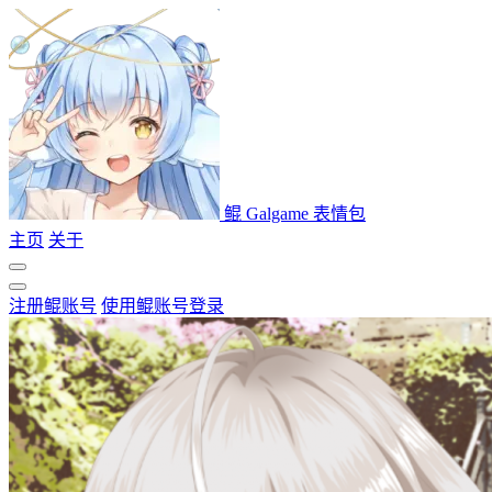
鲲 Galgame 表情包
主页
关于
注册鲲账号
使用鲲账号登录