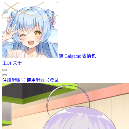
鲲 Galgame 表情包
主页
关于
注册鲲账号
使用鲲账号登录