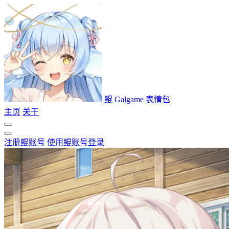
鲲 Galgame 表情包
主页
关于
注册鲲账号
使用鲲账号登录