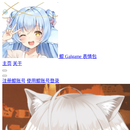
鲲 Galgame 表情包
主页
关于
注册鲲账号
使用鲲账号登录