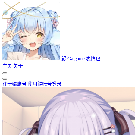
鲲 Galgame 表情包
主页
关于
注册鲲账号
使用鲲账号登录