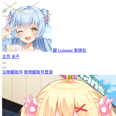
鲲 Galgame 表情包
主页
关于
注册鲲账号
使用鲲账号登录