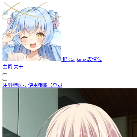
鲲 Galgame 表情包
主页
关于
注册鲲账号
使用鲲账号登录