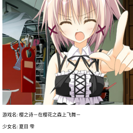
游戏名: 樱之诗－在樱花之森上飞舞－
少女名: 夏目 雫