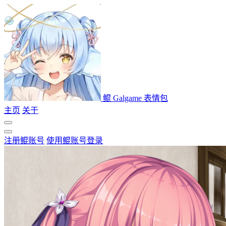
鲲 Galgame 表情包
主页
关于
注册鲲账号
使用鲲账号登录