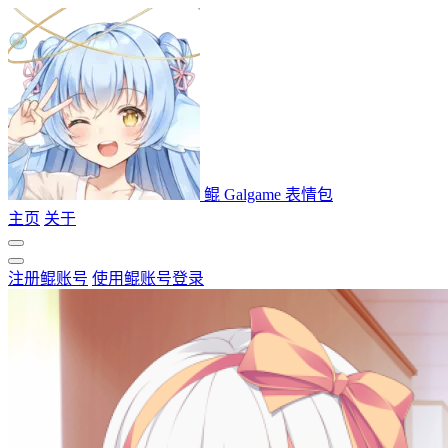
鲲 Galgame 表情包
主页
关于
注册鲲账号
使用鲲账号登录