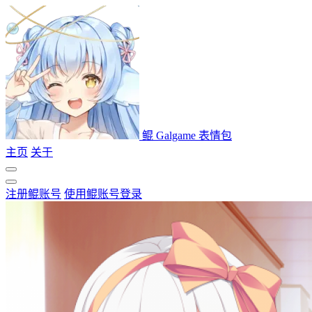
鲲 Galgame 表情包
主页
关于
注册鲲账号
使用鲲账号登录