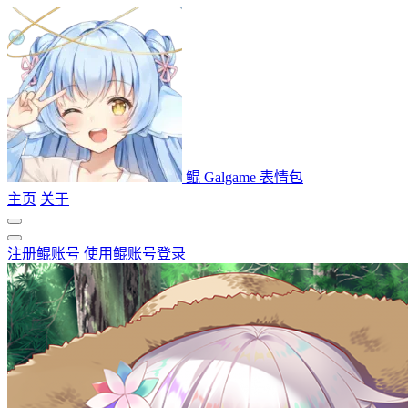
鲲 Galgame 表情包
主页
关于
注册鲲账号
使用鲲账号登录