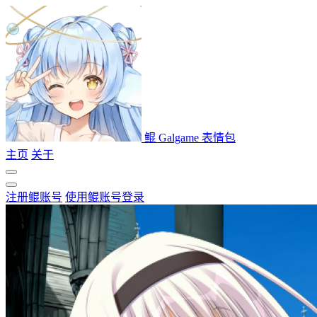
鲲 Galgame 表情包
主页
关于
注册鲲账号
使用鲲账号登录