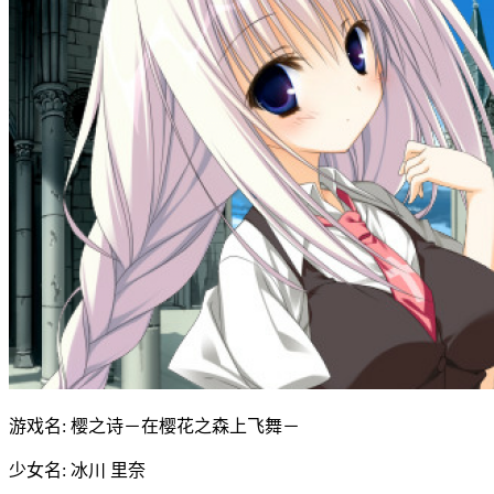
游戏名: 樱之诗－在樱花之森上飞舞－
少女名: 冰川 里奈