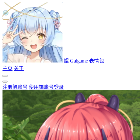
鲲 Galgame 表情包
主页
关于
注册鲲账号
使用鲲账号登录