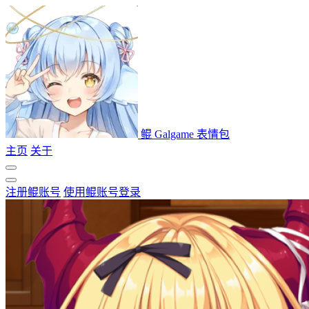
鲲 Galgame 表情包
主页
关于
注册鲲账号
使用鲲账号登录