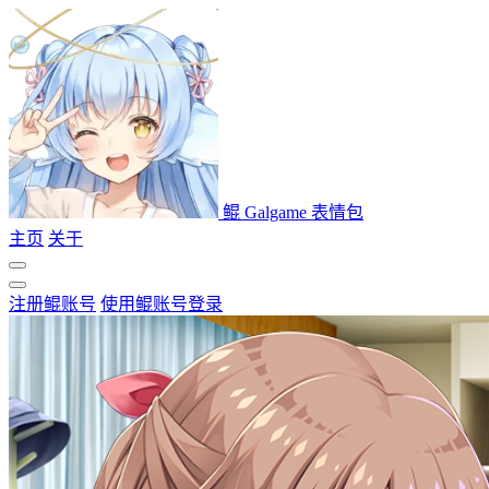
鲲 Galgame 表情包
主页
关于
注册鲲账号
使用鲲账号登录