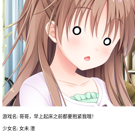
游戏名: 哥哥，早上起床之前都要抱紧我哦！
少女名: 女未 澄