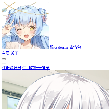
鲲 Galgame 表情包
主页
关于
注册鲲账号
使用鲲账号登录