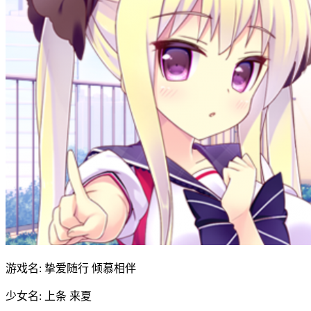
游戏名: 挚爱随行 倾慕相伴
少女名: 上条 来夏