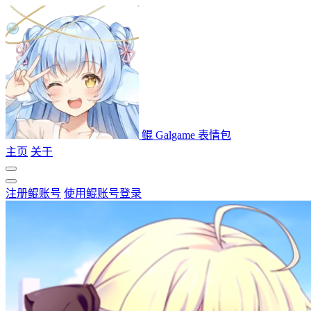
鲲 Galgame 表情包
主页
关于
注册鲲账号
使用鲲账号登录