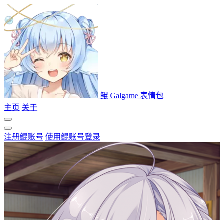
鲲 Galgame 表情包
主页
关于
注册鲲账号
使用鲲账号登录