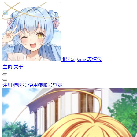
鲲 Galgame 表情包
主页
关于
注册鲲账号
使用鲲账号登录