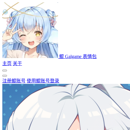
鲲 Galgame 表情包
主页
关于
注册鲲账号
使用鲲账号登录