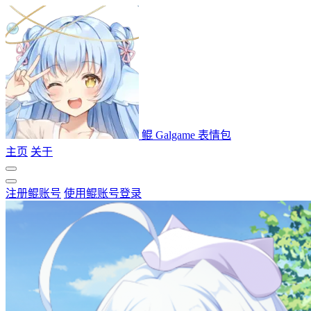
鲲 Galgame 表情包
主页
关于
注册鲲账号
使用鲲账号登录