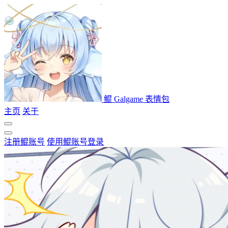
鲲 Galgame 表情包
主页
关于
注册鲲账号
使用鲲账号登录