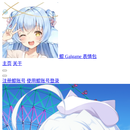
鲲 Galgame 表情包
主页
关于
注册鲲账号
使用鲲账号登录