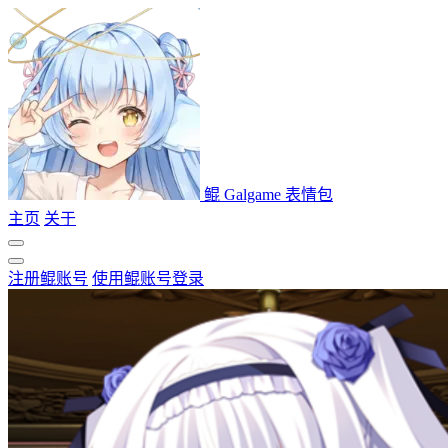
鲲 Galgame 表情包
主页
关于
注册鲲账号
使用鲲账号登录