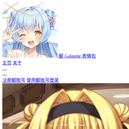
鲲 Galgame 表情包
主页
关于
注册鲲账号
使用鲲账号登录