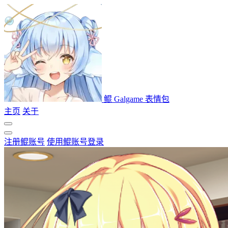
鲲 Galgame 表情包
主页
关于
注册鲲账号
使用鲲账号登录