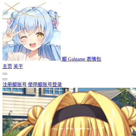
鲲 Galgame 表情包
主页
关于
注册鲲账号
使用鲲账号登录