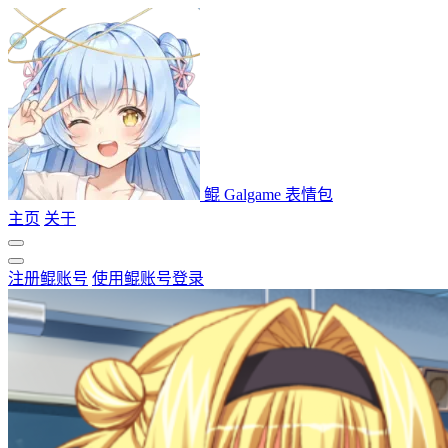
鲲 Galgame 表情包
主页
关于
注册鲲账号
使用鲲账号登录