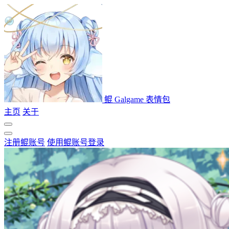
鲲 Galgame 表情包
主页
关于
注册鲲账号
使用鲲账号登录