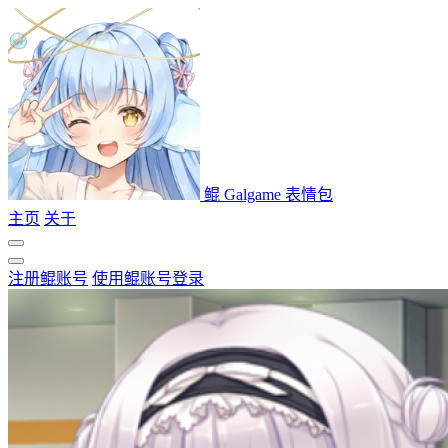
鲲 Galgame 表情包
主页
关于
注册鲲账号
使用鲲账号登录