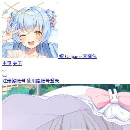
鲲 Galgame 表情包
主页
关于
注册鲲账号
使用鲲账号登录