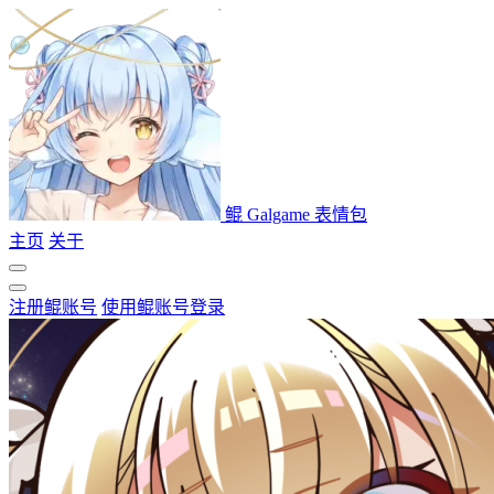
鲲 Galgame 表情包
主页
关于
注册鲲账号
使用鲲账号登录