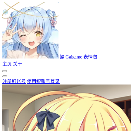
鲲 Galgame 表情包
主页
关于
注册鲲账号
使用鲲账号登录