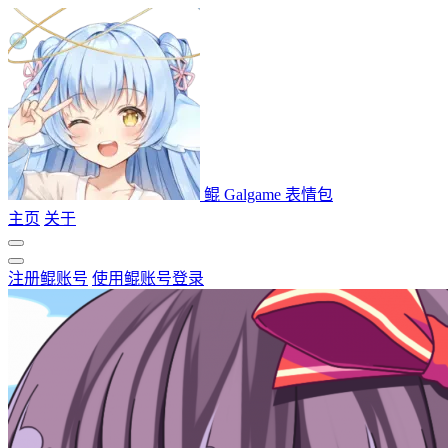
鲲 Galgame 表情包
主页
关于
注册鲲账号
使用鲲账号登录