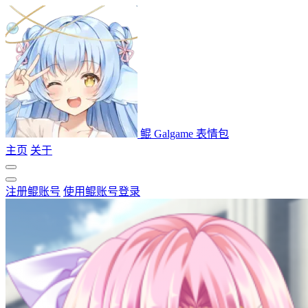
鲲 Galgame 表情包
主页
关于
注册鲲账号
使用鲲账号登录