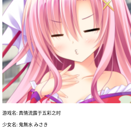
游戏名: 真情流露于五彩之时
少女名: 鬼無水 みさき