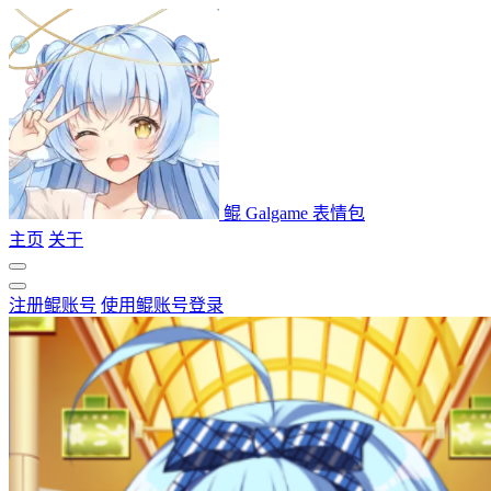
鲲 Galgame 表情包
主页
关于
注册鲲账号
使用鲲账号登录