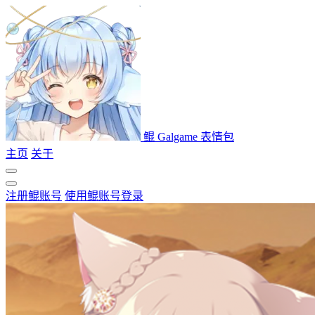
鲲 Galgame 表情包
主页
关于
注册鲲账号
使用鲲账号登录