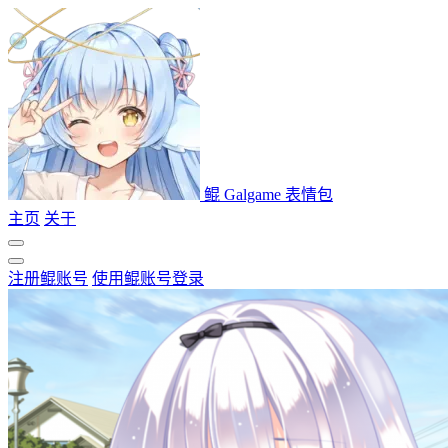
鲲 Galgame 表情包
主页
关于
注册鲲账号
使用鲲账号登录