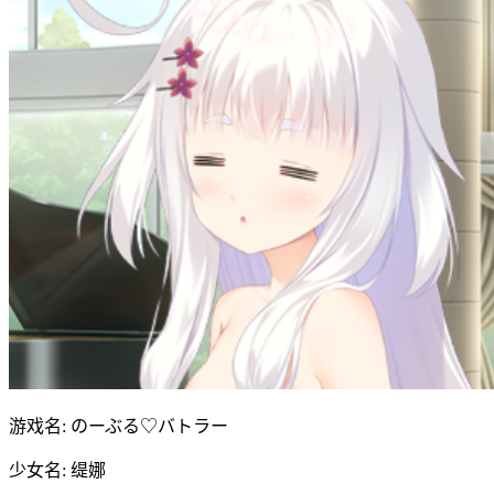
游戏名: のーぶる♡バトラー
少女名: 缇娜