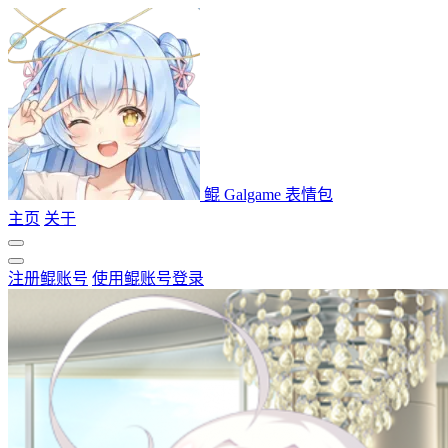
鲲 Galgame 表情包
主页
关于
注册鲲账号
使用鲲账号登录