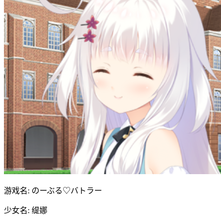
游戏名: のーぶる♡バトラー
少女名: 缇娜